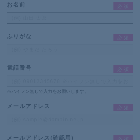
お名前
必
須
ふりがな
必
須
電話番号
必
須
※ハイフン無しで入力をお願いします。
メールアドレス
必
須
メールアドレス(確認用)
必
須