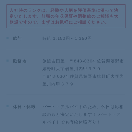
*先輩からのメッセージ*
入社時のランクは、経験や人柄を評価基準に沿って決
*【私たちが大切にしている考え】*
定いたします。
前職の年収保証や調整給のご相談も大
「まずは”スタッフの豊かな心”を醸成したい」
歓迎ですので、まずはお気軽にご相談ください。
私たちが目指す「おもてなし」を体現するのは「人」
です。
まずは自分自身が豊かでないと、十分な「おもてな
給与
時給 1,150円～1,350円
し」
はできないと考えております。
そのため、働き方・残業・休日・仲間・福利厚生
勤務地
旅館吉田屋 〒843-0304 佐賀県嬉野市
など様々な視点からスタッフの豊かな心を養っており
嬉野町大字岩屋川内甲３７９
ます。
〒843-0304 佐賀県嬉野市嬉野町大字岩
一緒にお客様へ最高のくつろぎの時間を提供しません
屋川内甲３７９
か？
★★★★★★★★★★★★★★★★★★★★★★★★
★★★★★★
採用面接前に職場見学だけでもしてみませんか！
休日・休暇
パート・アルバイトのため、休日は応相
店舗の雰囲気・仕事内容を見学した後、希望をお聞か
談のもと決定いたします！ パート・ア
せください！
ルバイトでも有給休暇有り！
★★★★★★★★★★★★★★★★★★★★★★★★