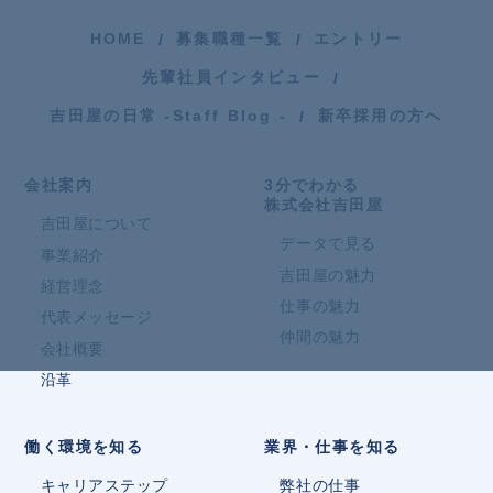
HOME
募集職種一覧
エントリー
先輩社員インタビュー
吉田屋の日常 -Staff Blog -
新卒採用の方へ
会社案内
3分でわかる
株式会社吉田屋
吉田屋について
データで見る
事業紹介
吉田屋の魅力
経営理念
仕事の魅力
代表メッセージ
仲間の魅力
会社概要
沿革
働く環境を知る
業界・仕事を知る
キャリアステップ
弊社の仕事