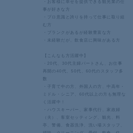
・お客様に幸せを提供できる観光業の仕
事が好きな方
・プロ意識と誇りを持って仕事に取り組
む方
・ブランクがあるが経験豊富な方
・未経験だが、飲食店に興味がある方
【こんなも方活躍中】
・20代、30代主婦パートさん、お仕事
再開の40代、50代、60代のスタッフ多
数
・子育て中の方、外国人の方、中高年・
ミドル・シニア、60代以上の方も無理な
く活躍中！
・ハウスキーパー、家事代行、家政婦
（夫）、客室セッティング、観光、料
亭、警備、食器洗浄、洗い場スタッフ、
掃除、クリーニング、受付、飲食、住