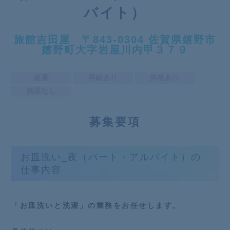
バイト）
旅館吉田屋 〒843-0304 佐賀県嬉野市
嬉野町大字岩屋川内甲３７９
急募
昇給あり
昇格あり
残業なし
募
集要項
お皿洗い_夜（パート・アルバイト）の
仕事内容
「お皿洗いと洗濯」の業務をお任せします。