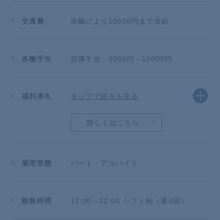
★★★★★★
*【応募前のご質問について】*
交通費
距離により10000円まで支給
ご質問も随時受け付けておりますので、メール、また
はお電話にてお気軽にご連絡ください！
担当者よりご案内させていただきます。
書類選考や面接に進む前に、まずは話を聞くだけ・質
各種手当
役職手当：3000円～10000円
問するだけでもOKです！
福利厚生
タップで続きを見る
詳しくはこちら
雇用形態
パート・アルバイト
勤務時間
17:30～22:00 シフト制（週4回）