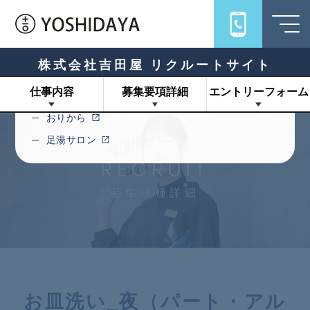
Links
旅館吉田屋
うちろじ
株式会社吉田屋 リクルートサイト
キハコ
仕事内容
募集要項詳細
エントリーフォーム
十一ロ
おりから
足湯サロン
RECRUIT
募集職種詳細
お皿洗い_夜（パート・アル