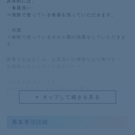
具体的には、
・食器洗い
⇒旅館で使っている食器を洗っていただきます。
・洗濯
⇒旅館で使っているタオル類の洗濯をしていただきま
す。
家事でもおなじみ、お皿洗いの簡単なお仕事です！
お気軽にエントリーください＾＾
【おすすめポイント】
■家族を送り出してから働ける仕事！
■福利厚生でご家族まで温泉入り放題！
▼ タップして続きを見る
■会社行事多数で部署の垣根を越えて仲の良い、働き
やすい環境！
■「やりたい事をやりたい人がやれる会社」を目指し
募集要項詳細
ています！！