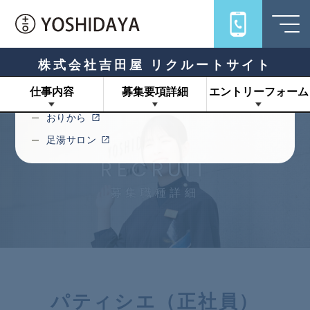
Links
旅館吉田屋
うちろじ
株式会社吉田屋 リクルートサイト
キハコ
仕事内容
募集要項詳細
エントリーフォーム
十一ロ
おりから
足湯サロン
RECRUIT
募集職種詳細
パティシエ（正社員）