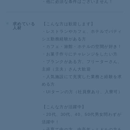
・他に必須な条件はございません！
求めている
【こんな方は歓迎します】
人材
・レストランやカフェ、ホテルでパティ
シエ勤務経験がある方
・カフェ・旅館・ホテルの空間が好き！
・お菓子作りにチャレンジをしたい方
・ブランクがある方、フリーターさん、
主婦（主夫）さん大歓迎
・人気施設にて充実した業務と経験を求
める方
・UIターンの方（社員寮あり、入寮可）
【こんな方が活躍中】
・20代、30代、40、50代男女問わずが
活躍中！
・子育て中の方、中高年・ミドルの方も