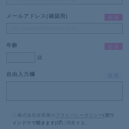
メールアドレス(確認用)
必
須
年齢
必
須
歳
自由入力欄
任
意
株式会社吉田屋の
プライバシーポリシー
(別ウ
インドウで開きます)
に同意する。