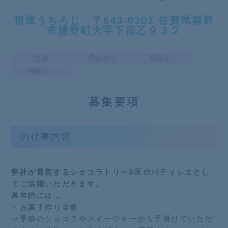
宿屋うちろじ 〒843-0301 佐賀県嬉野
市嬉野町大字下宿乙９３２
急募
昇給あり
昇格あり
残業なし
募
集要項
の仕事内容
弊社が運営するショコラトリー6区のパティシエとし
てご活躍いただきます。
具体的には…
・お菓子作り全般
⇒季節のショコラやスイーツを一から手掛けていただ