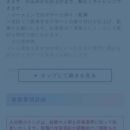
きます。仕込みから仕上げまで、幅広くチャレンジで
きます。
・イートインでのデザート作り・配膳
⇒店内でご提供するデザートの盛り付けや仕上げ、配
膳をお願いします。お客様の「美味しい！」という笑
顔を間近で感じられます。
・その他雑務
⇒レジ業務や販促物作成といったお店の運営に関わる
細やかなサポート業務をお願いします。
【自慢の福利厚生でご家族も幸せに！】
▼ タップして続きを見る
弊社では、スタッフだけでなく ご家族も一緒に楽しめ
る福利厚生 をご用意しています。
・自社運営の旅館の温浴施設を ご家族も入り放題！
・あなたの誕生日には、ご家族ごとご招待して 懐石料
募集要項詳細
理をごちそう！
そのほか各種手当や休日制度も充実。
働く本人はもちろん、家族からも「この会社で働いて
入社時のランクは、経験や人柄を評価基準に沿って決
くれてよかった」と思ってもらえる環境を整えていま
定いたします。
前職の年収保証や調整給のご相談も大
す。