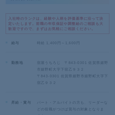
えていってもらえればと思います。
フレンチのテーブルマナーなども学べるので今後の生
活に役立ちます♪
入社時のランクは、経験や人柄を評価基準に沿って決
定いたします。
前職の年収保証や調整給のご相談も大
歓迎ですので、まずはお気軽にご相談ください。
・お皿洗い
調理側と協力して、片づけたお皿を洗っていただきま
す。
給与
時給 1,400円～1,600円
【いかがですか？】
セットメニューからしっかりとしたコース料理まで、
勤務地
宿屋うちろじ 〒843-0301 佐賀県嬉野
季節に合わせた食材のメニューをご提供しています。
市嬉野町大字下宿乙９３２
順を追って教えていきますので、飲食店が初めての方
〒843-0301 佐賀県嬉野市嬉野町大字下
でも、まずは笑顔ができれば合格です◎
宿乙９３２
*【おすすめポイント】*
■シフトは週2日からご相談可能！
昇給・賞与
パート・アルバイトの方も、リーダーな
■夜だけ、平日だけなどもOK！
■アルバイトの方もご家族まで温泉入り放題！
どの役職がつけば賞与の対象となりま
■ファッションを楽しめる！