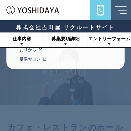
Links
旅館吉田屋
うちろじ
株式会社吉田屋 リクルートサイト
キハコ
仕事内容
募集要項詳細
エントリーフォーム
十一ロ
おりから
足湯サロン
RECRUIT
募集職種詳細
カフェ・レストランのホール