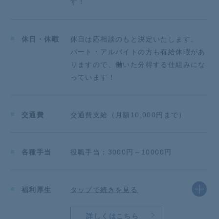
す！
⇒ピアス・イヤリング、ネイル、ヘアカラー、ネック
レス、カラコン、まつエク・つけまつげなどOK！
■若いスタッフが多く話しやすい
休日・休暇
休日は応相談のもと決定いたします。
■ベテランの先輩も優しい♪
パート・アルバイトの方も有給休暇があ
■がんばった分は「昇給」で還元！
りますので、働いた分得する仕組みにな
っています！
*先輩からのメッセージ*
【私たちが大切にしている考え】
「まずは”スタッフの豊かな心”を醸成したい」
私たちが目指す「おもてなし」を体現するのは「人」
交通費
交通費支給（月額10,000円まで）
です。
まずは自分自身が豊かでないと、十分な「おもてな
し」
各種手当
役職手当：3000円～10000円
はできないと考えております。
そのため、働き方・残業・休日・仲間・福利厚生
など様々な視点からスタッフの豊かな心を養っており
福利厚生
タップで続きを見る
ます。
一緒にお客様へ最高のくつろぎの時間を提供しません
か？
詳しくはこちら