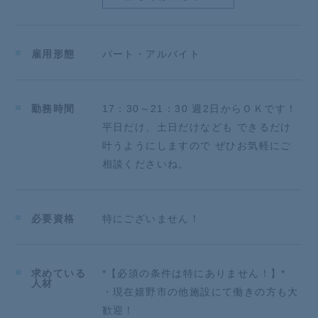
★★★★★★★★★★★★★★★★★★★★★★★★
★★★★★★
採用面接前に職場見学だけでもしてみませんか！
雇用形態
パート・アルバイト
店舗の雰囲気・仕事内容を見学した後、希望をお聞か
せください！
★★★★★★★★★★★★★★★★★★★★★★★★
勤務時間
17：30～21：30 週2日からＯＫです！
★★★★★★
【応募前のご質問について】
平日だけ、土日だけなども できるだけ
ご質問も随時受け付けておりますので、メール、また
叶うようにしますので ぜひお気軽にご
はお電話にてお気軽にご連絡ください！
相談くださいね。
担当者よりご案内させていただきます。
書類選考や面接に進む前に、まずは話を聞くだけ・質
問するだけでもOKです！
必要資格
特にございません！
求めている
*【必須の条件は特にありません！】*
人材
・現在嬉野市の他施設にて働きの方も大
歓迎！