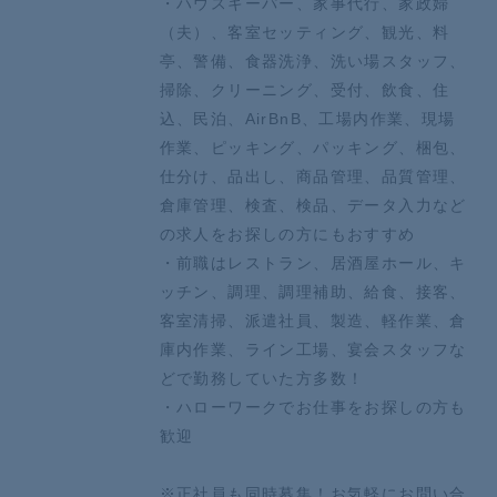
・ハウスキーパー、家事代行、家政婦
（夫）、客室セッティング、観光、料
亭、警備、食器洗浄、洗い場スタッフ、
掃除、クリーニング、受付、飲食、住
込、民泊、AirBnB、工場内作業、現場
作業、ピッキング、パッキング、梱包、
仕分け、品出し、商品管理、品質管理、
倉庫管理、検査、検品、データ入力など
の求人をお探しの方にもおすすめ
・前職はレストラン、居酒屋ホール、キ
ッチン、調理、調理補助、給食、接客、
客室清掃、派遣社員、製造、軽作業、倉
庫内作業、ライン工場、宴会スタッフな
どで勤務していた方多数！
・ハローワークでお仕事をお探しの方も
歓迎
※正社員も同時募集！お気軽にお問い合