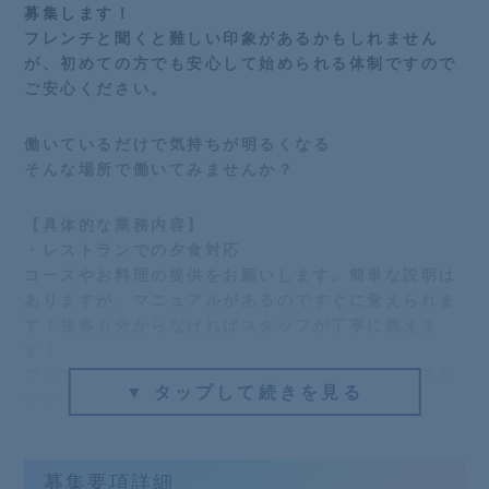
募集します！
フレンチと聞くと難しい印象があるかもしれません
が、初めての方でも安心して始められる体制ですので
ご安心ください。
働いているだけで気持ちが明るくなる
そんな場所で働いてみませんか？
【具体的な業務内容】
・レストランでの夕食対応
コースやお料理の提供をお願いします。簡単な説明は
ありますが、マニュアルがあるのですぐに覚えられま
す！接客も分からなければスタッフが丁寧に教えま
す！
フレンチの用語なども覚えられるので、働いているだ
▼ タップして続きを見る
けで他の人より料理に詳しくなれます♪
・テーブルセッティング
募集要項詳細
セッティングは決まった形がありますので、まずは覚