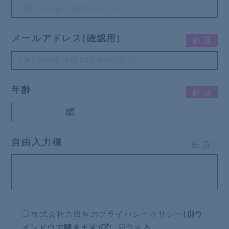
メールアドレス(確認用)
必
須
年齢
必
須
歳
自由入力欄
任
意
株式会社吉田屋の
プライバシーポリシー
(別ウ
インドウで開きます)
に同意する。