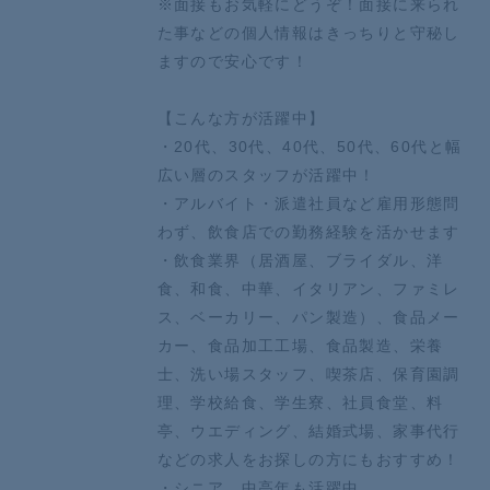
※面接もお気軽にどうぞ！面接に来られ
た事などの個人情報はきっちりと守秘し
ますので安心です！
【こんな方が活躍中】
・20代、30代、40代、50代、60代と幅
広い層のスタッフが活躍中！
・アルバイト・派遣社員など雇用形態問
わず、飲食店での勤務経験を活かせます
・飲食業界（居酒屋、ブライダル、洋
食、和食、中華、イタリアン、ファミレ
ス、ベーカリー、パン製造）、食品メー
カー、食品加工工場、食品製造、栄養
士、洗い場スタッフ、喫茶店、保育園調
理、学校給食、学生寮、社員食堂、料
亭、ウエディング、結婚式場、家事代行
などの求人をお探しの方にもおすすめ！
・シニア、中高年も活躍中