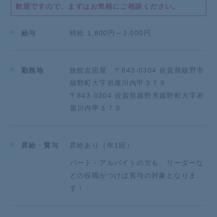
歓迎ですので、まずはお気軽にご相談ください。
■会社行事多数で部署の垣根を越えて仲の良い、働き
やすい環境！
■「やりたい事をやりたい人がやれる会社」を目指し
給与
時給 1,800円～2,000円
ています！！
■がんばった分は「昇給」、「賞与」でしっかり還元
勤務地
旅館吉田屋 〒843-0304 佐賀県嬉野市
先輩からのメッセージ
嬉野町大字岩屋川内甲３７９
【私たちが大切にしている考え】
〒843-0304 佐賀県嬉野市嬉野町大字岩
「まずは”スタッフの豊かな心”を醸成したい」
屋川内甲３７９
私たちが目指す「おもてなし」を体現するのは「人」
です。
まずは自分自身が豊かでないと、十分な「おもてな
し」
昇給・賞与
昇給あり（年1回）
はできないと考えております。
パート・アルバイトの方も、リーダーな
そのため、働き方・残業・休日・仲間・福利厚生
どの役職がつけば賞与の対象となりま
など様々な視点からスタッフの豊かな心を養っており
す！
ます。
一緒にお客様へ最高のくつろぎの時間を提供しません
か？