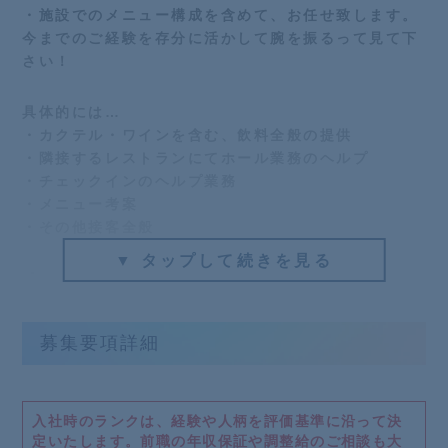
・施設でのメニュー構成を含めて、お任せ致します。
今までのご経験を存分に活かして腕を振るって見て下
さい！
具体的には…
・カクテル・ワインを含む、飲料全般の提供
・隣接するレストランにてホール業務のヘルプ
・チェックインのヘルプ業務
・メニュー考案
・その他接客全般
▼ タップして続きを見る
【おすすめポイント】
■バーテンダーの実務経験が浅くてもOK！
■自身で考案したカクテルをメニューに入れられる!?
募集要項詳細
■残業ほぼなしで定時で帰れます！
■福利厚生でご家族まで温泉入り放題！
■誕生日には懐石料理のディナーをプレゼント
■若いスタッフが多く、同年代で話しやすい
入社時のランクは、経験や人柄を評価基準に沿って決
■若いスタッフを支えるベテランの先輩も優しい♪
定いたします。
前職の年収保証や調整給のご相談も大