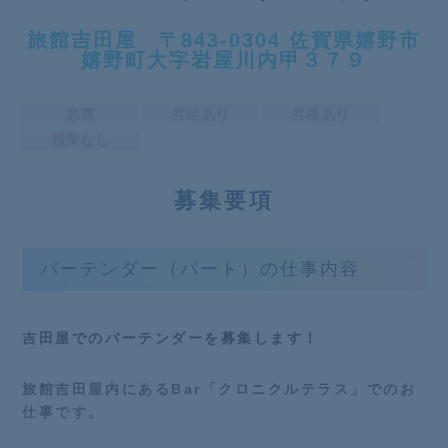
旅館吉田屋 〒843-0304 佐賀県嬉野市
嬉野町大字岩屋川内甲３７９
急募
昇給あり
昇格あり
残業なし
募
集要項
バーテンダー（パート）の仕事内容
吉田屋での
バーテンダー
を募集します！
旅館吉田屋内にあるBar「クロニクルテラス」でのお
仕事です。