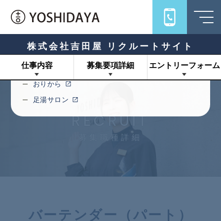
Links
旅館吉田屋
うちろじ
株式会社吉田屋 リクルートサイト
キハコ
仕事内容
募集要項詳細
エントリーフォーム
十一ロ
おりから
足湯サロン
RECRUIT
募集職種詳細
バーテンダー（パート）