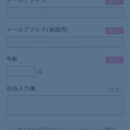
メールアドレス
必
須
メールアドレス(確認用)
必
須
年齢
必
須
歳
自由入力欄
任
意
株式会社吉田屋の
プライバシーポリシー
(別ウ