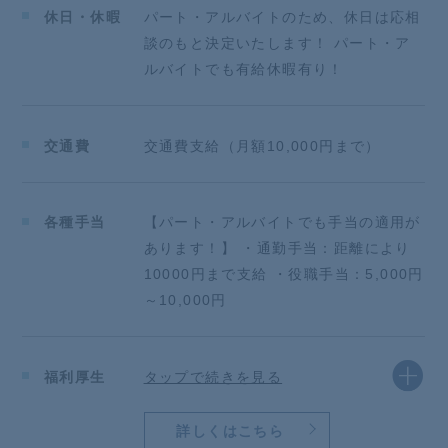
★★★★★★★★★★★★★★★★★★★★★★★★
休日・休暇
パート・アルバイトのため、休日は応相
★★★★★★
談のもと決定いたします！ パート・ア
採用面接前に職場見学だけでもしてみませんか！
ルバイトでも有給休暇有り！
店舗の雰囲気・仕事内容を見学した後、希望をお聞か
せください！
★★★★★★★★★★★★★★★★★★★★★★★★
交通費
交通費支給（月額10,000円まで）
★★★★★★
【応募前のご質問について】
ご質問も随時受け付けておりますので、メール、また
はお電話にてお気軽にご連絡ください！
各種手当
【パート・アルバイトでも手当の適用が
担当者よりご案内させていただきます。
あります！】 ・通勤手当：距離により
書類選考や面接に進む前に、まずは話を聞くだけ・質
10000円まで支給 ・役職手当：5,000円
問するだけでもOKです！
～10,000円
福利厚生
タップで続きを見る
詳しくはこちら