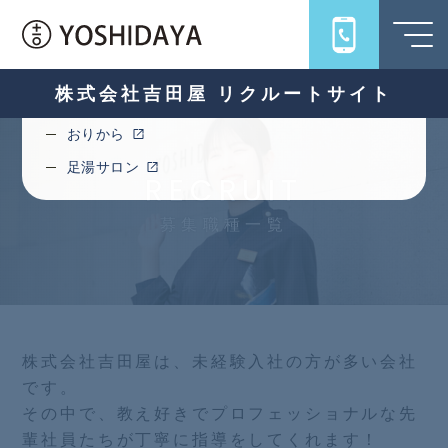
旅館吉田屋
うちろじ
キハコ
株式会社吉田屋 リクルートサイト
十一ロ
おりから
足湯サロン
RECRUIT
募集職種一覧
株式会社吉田屋は、未経験入社の方が多い会社
です。
その中で、教え好きでプロフェッショナルな先
輩社員たちが丁寧に指導をしてくれます！