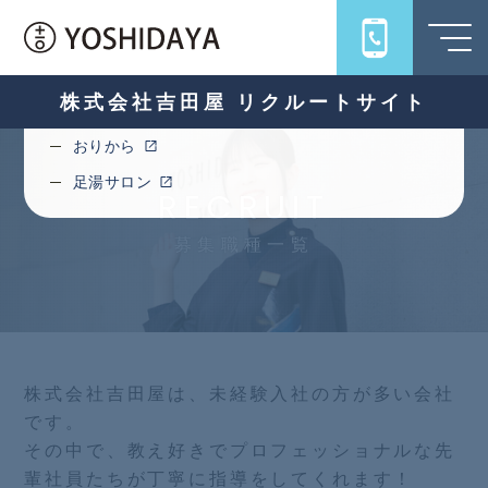
旅館吉田屋
うちろじ
キハコ
株式会社吉田屋 リクルートサイト
十一ロ
おりから
足湯サロン
RECRUIT
募集職種一覧
株式会社吉田屋は、未経験入社の方が多い会社
です。
その中で、教え好きでプロフェッショナルな先
輩社員たちが丁寧に指導をしてくれます！