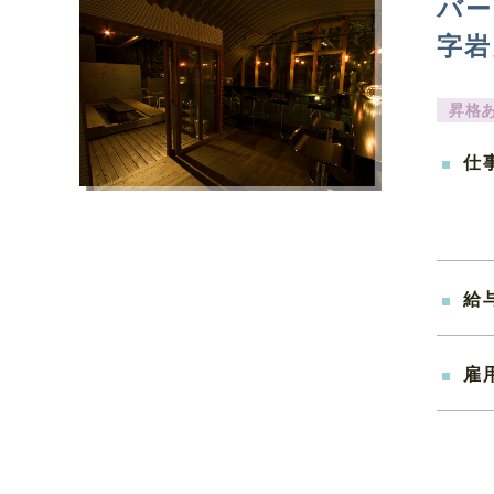
バー
字岩
昇格
仕
給
雇