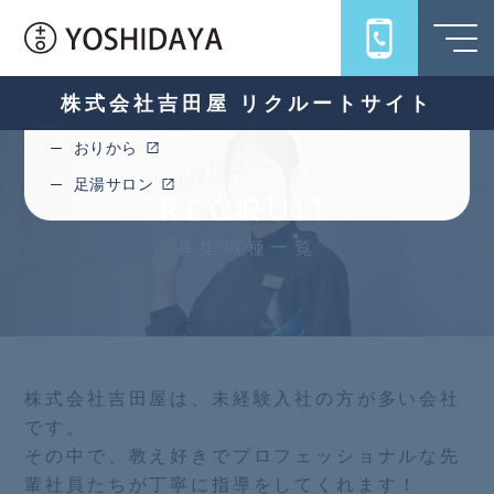
旅館吉田屋
うちろじ
キハコ
株式会社吉田屋 リクルートサイト
十一ロ
おりから
足湯サロン
RECRUIT
募集職種一覧
株式会社吉田屋は、未経験入社の方が多い会社
です。
その中で、教え好きでプロフェッショナルな先
輩社員たちが丁寧に指導をしてくれます！