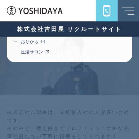
旅館吉田屋
うちろじ
キハコ
株式会社吉田屋 リクルートサイト
十一ロ
おりから
足湯サロン
RECRUIT
募集職種一覧
株式会社吉田屋は、未経験入社の方が多い会社
です。
その中で、教え好きでプロフェッショナルな先
輩社員たちが丁寧に指導をしてくれます！