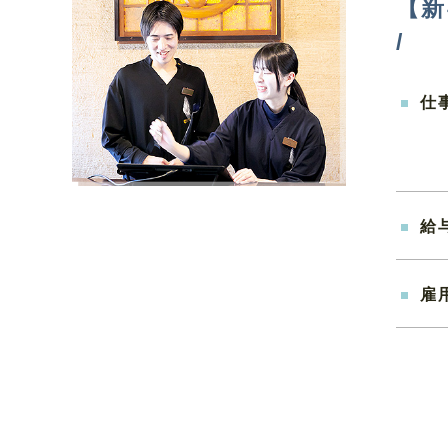
【新
/
仕
給
雇